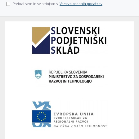
Prebral sem in se strinjam s
Varstvo osebnih podatkov