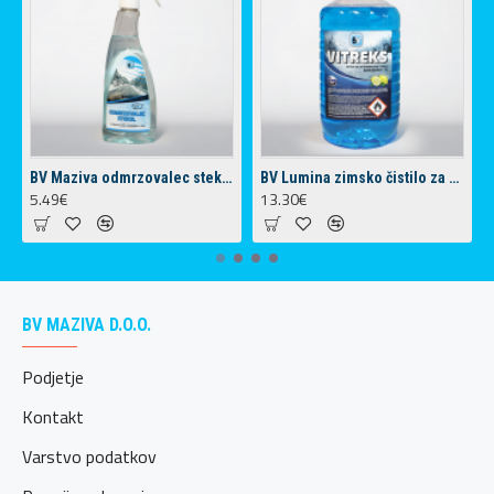
BV Maziva odmrzovalec stekel (500 ml)
BV Lumina zimsko čistilo za vetrobransko steklo 5L -30°C
5.49€
13.30€
BV MAZIVA D.O.O.
Podjetje
Kontakt
Varstvo podatkov