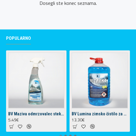
Dosegli ste konec seznama.
POPULARNO
BV Maziva odmrzovalec stekel (500 ml)
BV Lumina zimsko čistilo za vetrobransko steklo 5L -30°C
5.49€
13.30€