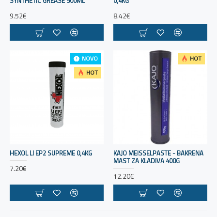
SYNTHETIC GREASE 500ML
0,4KG
9.52€
8.42€
NOVO
HOT
HOT
HEXOL LI EP2 SUPREME 0,4KG
KAJO MEISSELPASTE - BAKRENA
MAST ZA KLADIVA 400G
7.20€
12.20€