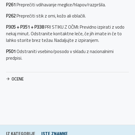
P261
Preprečiti vdihavanje meglice/hlapov/razpršila.
P262
Preprečiti stik z omi, kožo ali oblačili.
P305 + P351 + P338
PRI STIKU Z OČMI: Previdno izpirati z vodo
nekaj minut. Odstranite kontaktne leče, če jih imate in če to
lahko storite brez težav. Nadaljujte z izpiranjem.
P501
Odstraniti vsebino/posodo v skladu z nacionalnimi
predpisi.
OCENE
IZ KATEGORIJE
ISTE ZNAMKE