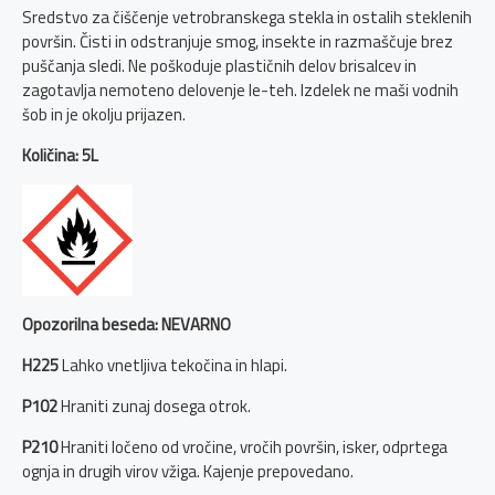
Sredstvo za čiščenje vetrobranskega stekla in ostalih steklenih
površin. Čisti in odstranjuje smog, insekte in razmaščuje brez
puščanja sledi. Ne poškoduje plastičnih delov brisalcev in
zagotavlja nemoteno delovenje le-teh. Izdelek ne maši vodnih
šob in je okolju prijazen.
Količina: 5L
Opozorilna beseda: NEVARNO
H225
Lahko vnetljiva tekočina in hlapi.
P102
Hraniti zunaj dosega otrok.
P210
Hraniti ločeno od vročine, vročih površin, isker, odprtega
ognja in drugih virov vžiga. Kajenje prepovedano.