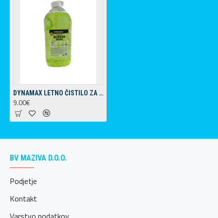
DYNAMAX LETNO ČISTILO ZA STEKLO 5L - JABOLKO IN META
9.00€
BV MAZIVA D.O.O.
Podjetje
Kontakt
Varstvo podatkov