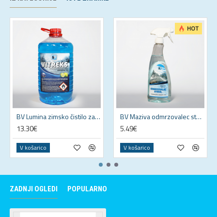
HOT
BV Lumina zimsko čistilo za vetrobransko steklo 5L -30°C
BV Maziva odmrzovalec stekel (500 ml)
13.30€
5.49€
V košarico
V košarico
ZADNJI OGLEDI
POPULARNO